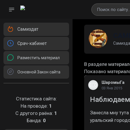
Самиздат
САМ
Срач-кабинет
Самизда
Разместить материал
В разделе материал
Показано материал
Основной Закон сайта
ШаромыГа
03 Янв 2015
Наблюдаемо
Статистика сайта:
На проводе:
1
Занесла мну тута
С другого раёна:
1
уральский городо
Банда:
0