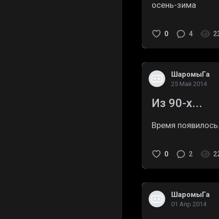
осень-зима
0
4
2
ШаромыГа
25 Май 2014
Из 90-х...
Время появилось..
0
2
2
ШаромыГа
01 Апр 2014