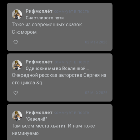
Рифмоплёт
комм-ует в посте
Счастливого пути
Тоже из современных сказок.
С юмором.
02 Май 2026
Рифмоплёт
комм-ует в посте
Одинокие мы во Вселенной...
Очередной рассказ авторства Сергея из
его цикла &q
02 Май 2026
Рифмоплёт
комм-ует в посте
"Савелий"
Там всем места хватит. И нам тоже
неминуемо.