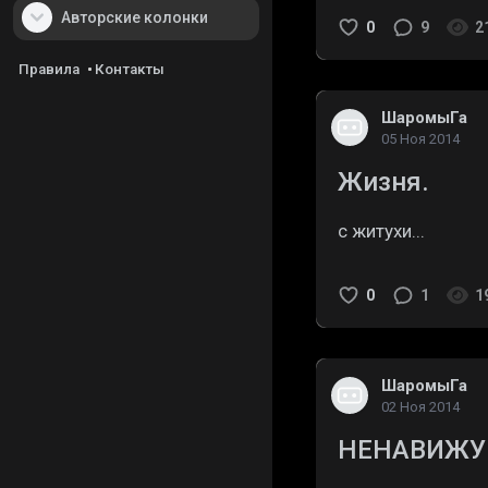
Авторские колонки
0
9
2
Правила
Контакты
ШаромыГа
05 Ноя 2014
Жизня.
с житухи...
0
1
1
ШаромыГа
02 Ноя 2014
НЕНАВИЖУ.