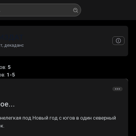
ИЗДАТ
т, декаданс
ов
:
5
ов
:
1-5
е...
 нелегкая под Новый год с югов в один северный
к.