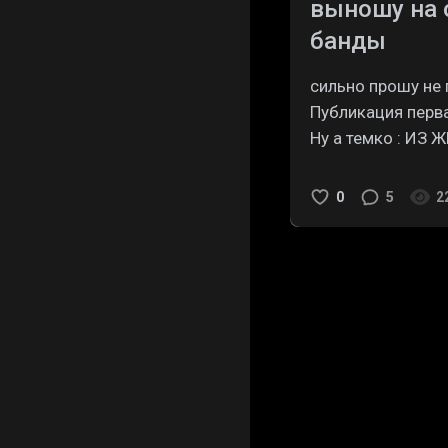
выношу на 
банды
сильно прошу не п
Публикация перва
Ну а темко : ИЗ 
0
5
2