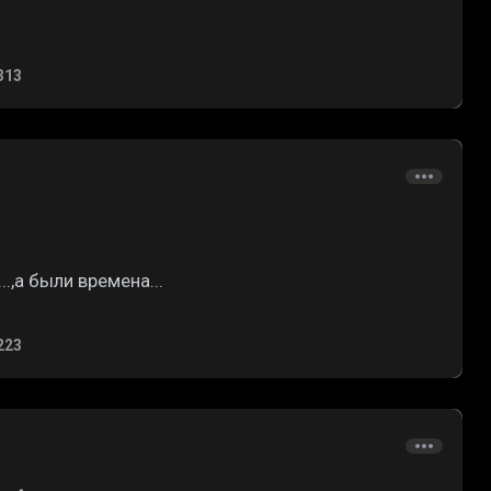
313
.,а были времена...
223