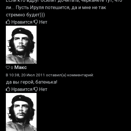
Если кто вдруг осилит дочитать, черканете тут, что
ли... Пусть Ируля потешится, да и мне не так
стремно будет)))
Нравится
Нет
Макс
0
В 10:38, 20 Июл 2011 оставил(а) комментарий:
да вы герой, батенька!
Нравится
Нет