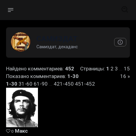
САМИЗДАТ
Самиздат, декаданс
Найдено комментариев
:
452
Страницы
:
1
2
3
15
...
Показано комментариев
:
1-30
16
»
1-30
31-60
61-90
421-450
451-452
...
Макс
0